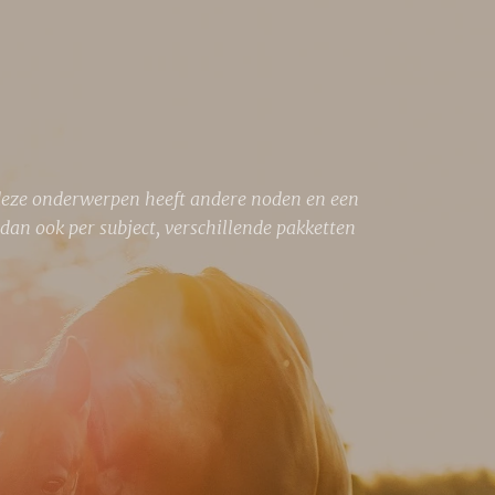
 deze onderwerpen heeft andere noden en een
an ook per subject, verschillende pakketten