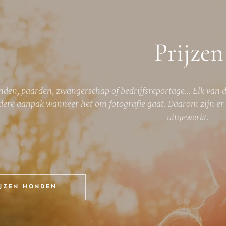
Prijzen
den, paarden, zwangerschap of bedrijfsreportage... Elk van
dere aanpak wanneer het om fotografie gaat. Daarom zijn er d
uitgewerkt.
IJZEN HONDEN